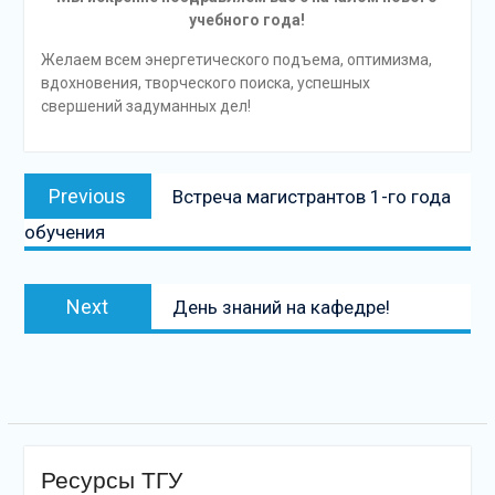
учебного года!
Желаем всем энергетического подъема, оптимизма,
вдохновения, творческого поиска, успешных
свершений задуманных дел!
Навигация
Previous
Previous
Встреча магистрантов 1-го года
по
post:
обучения
записям
Next
Next
День знаний на кафедре!
post:
Ресурсы ТГУ